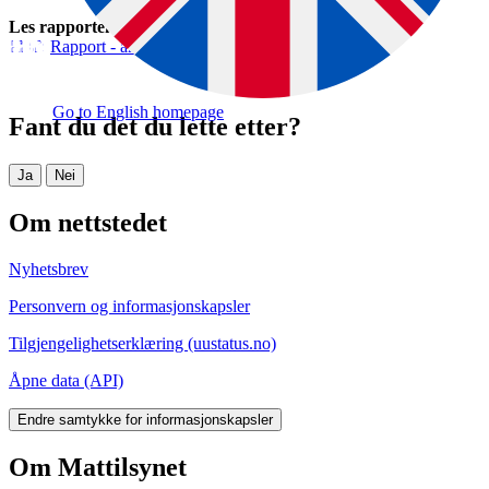
Les rapporten
Rapport - analyseprosjekt tex-mex 2014
Go to English homepage
Fant du det du lette etter?
Ja
Nei
Om nettstedet
Nyhetsbrev
Personvern og informasjonskapsler
Tilgjengelighetserklæring (uustatus.no)
Åpne data (API)
Endre samtykke for informasjonskapsler
Om Mattilsynet