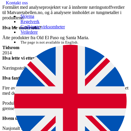
Kontakt oss
Formålet med analyseprosjektet var å innhente næringsstoffverdier
til Matvaretabellen.no, og å analysere innholdet av tungmetaller i
Skjema
produktene.
Regelverk
Godkjente virksomheter
Hva ble undersøkt?
Veiledere
Åtte produkter fra Old El Paso og Santa Maria.
The page is not available in English.
Tidsrom
2014
Hva lette vi etter?
Næringsstoffer og tungmetaller (arsen, kadmium og bly).
Hva fant vi?
Fire av åtte analyserte produkter er mangelfullt merket sammenlignet
med det analyserte innholdet av næringsstoffer.
Produktene inneholdt betydelig mindre bly og kadmium enn de
grenseverdier som er satt for de enkelte matvaregrupper.
Hvem utførte oppdraget?
Nasjonalt institutt for ernærings- og sjømatforskning (NIFES).