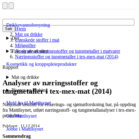
Drikkevannsforsyning
Hjem
Søk
Mat og drikke
Dyr
Uønskede stoffer i mat
Miljøgifter
Fisk og akvakultur
Analyser av næringsstoffer og tungmetaller i matvarer
Næringsstoffer og tungmetaller i tex-mex-mat (2014)
Kosmetikk og kroppspleieprodukter
Rapport
Mat og drikke
Analyser av næringsstoffer og
tungmetaller i tex-mex-mat (2014)
Planter og dyrking
Meld fra til Mattilsynet
Nasjonalt institutt for ernærings- og sjømatforskning har, på oppdrag
fra Mattilsynet, utført næringsstoff- og tungmetallanalyser i tex-mex-
produkter.
Om Mattilsynet
Publisert
11.12.2014
Jobbe i Mattilsynet
Sammendrag