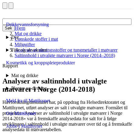
Drikkevannsforsyning
Hjem
Søk
Mat og drikke
Dyr
Uønskede stoffer i mat
Miljøgifter
Fisk og akvakultur
Analyser av næringsstoffer og tungmetaller i matvarer
Saltinnhold i utvalgte matvarer i Norge (2014–2018)
Kosmetikk og kroppspleieprodukter
Rapport
Mat og drikke
Analyser av saltinnhold i utvalgte
matvarer i Norge (2014-2018)
Planter og dyrking
Meld fra til Mattilsynet
Havforskningsinstituttet har, på oppdrag fra Helsedirektoratet og
Mattilsynet, utført analyser av salt i utvalgte matvarer. Formålet til
prosjektet «Analyser av saltinnhold i utvalgte matvarer i Norge
Om Mattilsynet
2014-2018» var å fremskaffe analysedata for salt for å følge
utviklingen i saltinnhold i utvalgte matvarer over tid og å fremskaffe
Jobbe i Mattilsynet
analysedata til matvaretabellen.