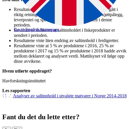
Resultatene viste at utviklingen for saltinnholdet har gått i
riktig retning for ferskt brød og frokostblanding, kjøttpålegg,
leverpostei og spekeskinke, meieri og spisefett i denne
perioden.
Go to English homepage
Resultatene indikerer at saltinnholdet i fiskeprodukter er
uendret i perioden.
Resultatene viste liten endring av saltinnhold i ferdigretter.
Resultatene viste at 5 % av produktene i 2016, 25 % av
produktene i 2017 og 15 % av produktene i 2018 hadde avvik
mellom deklarert og analysert verdi. Mattilsynet vil følge opp
disse avvikene.
Hvem utførte oppdraget?
Havforskningsinstituttet
Les rapporten
Analyser av saltinnhold i utvalgte matvarer i Norge 2014-2018
Fant du det du lette etter?