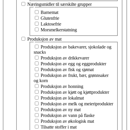
Næringsmidler til særskilte grupper
Velg tema innen næringsmidler til særskilte grupper
Barnemat
Glutenfrie
Laktosefrie
Morsmelkerstatning
Produksjon av mat
Velg tema innen produksjon av mat
Produksjon av bakevarer, sjokolade og
snacks
Produksjon av drikkevarer
Produksjon av egg og eggprodukter
Produksjon av fisk og sjømat
Produksjon av frukt, bær, grønnsaker
og korn
Produksjon av honning
Produksjon av kjøtt og kjøttprodukter
Produksjon av lokalmat
Produksjon av melk og meieriprodukter
Produksjon av ny mat
Produksjon av vann på flaske
Produksjon av økologisk mat
Tilsatte stoffer i mat