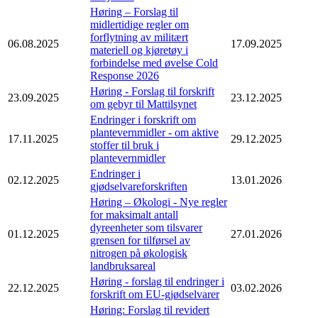
Høring – Forslag til
midlertidige regler om
forflytning av militært
06.08.2025
17.09.2025
materiell og kjøretøy i
forbindelse med øvelse Cold
Response 2026
Høring - Forslag til forskrift
23.09.2025
23.12.2025
om gebyr til Mattilsynet
Endringer i forskrift om
plantevernmidler - om aktive
17.11.2025
29.12.2025
stoffer til bruk i
plantevernmidler
Endringer i
02.12.2025
13.01.2026
gjødselvareforskriften
Høring – Økologi - Nye regler
for maksimalt antall
dyreenheter som tilsvarer
01.12.2025
27.01.2026
grensen for tilførsel av
nitrogen på økologisk
landbruksareal
Høring - forslag til endringer i
22.12.2025
03.02.2026
forskrift om EU-gjødselvarer
Høring: Forslag til revidert