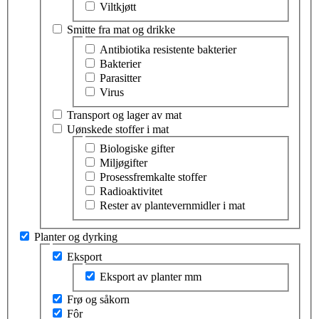
Viltkjøtt
Smitte fra mat og drikke
Velg tema innen smitte fra mat og drikke
Antibiotika resistente bakterier
Bakterier
Parasitter
Virus
Transport og lager av mat
Uønskede stoffer i mat
Velg tema innen uønskede stoffer i mat
Biologiske gifter
Miljøgifter
Prosessfremkalte stoffer
Radioaktivitet
Rester av plantevernmidler i mat
Planter og dyrking
Velg tema innen planter og dyrking
Eksport
Velg tema innen eksport
Eksport av planter mm
Frø og såkorn
Fôr