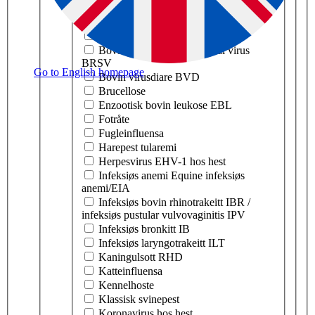
Aviær rhinotrakeitt ART
Blåtunge
Border disease BD
Bovin respiratorisk syncytial virus
BRSV
Go to English homepage
Bovin virusdiare BVD
Brucellose
Enzootisk bovin leukose EBL
Fotråte
Fugleinfluensa
Harepest tularemi
Herpesvirus EHV-1 hos hest
Infeksiøs anemi Equine infeksiøs
anemi/EIA
Infeksiøs bovin rhinotrakeitt IBR /
infeksiøs pustular vulvovaginitis IPV
Infeksiøs bronkitt IB
Infeksiøs laryngotrakeitt ILT
Kaningulsott RHD
Katteinfluensa
Kennelhoste
Klassisk svinepest
Koronavirus hos hest