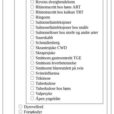
Revens dvergbendelorm
Rhinotraceitt hos høns ART
Rhinotraceitt hos kalkun TRT
Ringorm
Salmonellainfeksjoner
Salmonellainfeksjoner hos småfe
Salmonelloser hos storfe og andre arter
Saueskabb
Schmallenberg
Skrantesjuke CWD
Skrapesjuke
Smittsom gastroenteritt TGE
Smittsom leverbetennelse
Smittsomt blæreutslett på svin
Svineinfluensa
Trikinose
Tuberkulose
Tuberkulose hos høns
Valpesyke
Åpen yngelråte
Dyrevelferd
Forsøksdyr