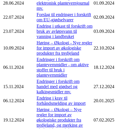
28.06.2024
elektronisk plantevernjournal
01.09.2024
mv.
Forslag til endringer i forskrift
22.07.2024
02.09.2024
om EU-gjødselvarer
Endring i utkast til forskrift om
23.07.2024
bruk av avløpsvann til
03.09.2024
vanning i landbruket
Høring – Økologi - Nye regler
10.09.2024
for import av økologiske
22.10.2024
produkter fra tredjeland
Endringer i forskrift om
plantevernmidler - om aktive
06.11.2024
18.12.2024
stoffer til bruk i
plantevernmidler
Endringer i forskrift om
15.11.2024
handel med gjødsel og
27.12.2024
kalkingsmidler mv.
Endring i krav til
06.12.2024
20.01.2025
forhåndsmelding av import
Høring – Økologi – Nye
regler for import av
19.12.2024
økologiske produkter fra
07.02.2025
tredjeland, og merking av