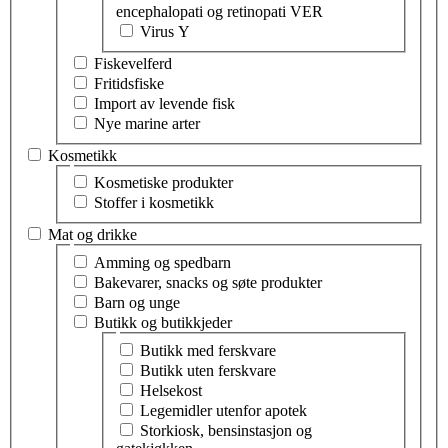
encephalopati og retinopati VER
Virus Y
Fiskevelferd
Fritidsfiske
Import av levende fisk
Nye marine arter
Kosmetikk
Velg tema innen kosmetikk
Kosmetiske produkter
Stoffer i kosmetikk
Mat og drikke
Velg tema innen mat og drikke
Amming og spedbarn
Bakevarer, snacks og søte produkter
Barn og unge
Butikk og butikkjeder
Velg tema innen butikk og butikkjeder
Butikk med ferskvare
Butikk uten ferskvare
Helsekost
Legemidler utenfor apotek
Storkiosk, bensinstasjon og