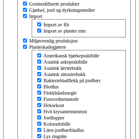
Genmodifiserte produkter
Gjødsel, jord og dyrkningsmedier
Import
Velg tema innen import
Import av fôr
Import av planter mm
Miljøvennlig produksjon
Planteskadegjørere
Velg tema innen planteskadegjørere
Amerikansk bjørkepraktbille
Asiatisk askepraktbille
Asiatisk løvtrebukk
Asiatisk sitrustrebukk
Bakteriebladflekk på jordbær
Blodlus
Flekkbåndsnegle
Furuvednematode
Heksekost
Hvit krysantemumrust
Jordlopper
Koloradobille
Liten jordbærbladlus
Lys ringråte