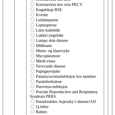
Koronavirus hos svin PRCV
Kugalskap BSE
Kverke
Leishmaniose
Leptospirose
Liten kubebille
Lukket yngelråte
Lumpy skin disease
Miltbrann
Munn- og klauvsyke
Mycoplasmose
Mædi-visna
Newcastle disease
Papegøyesjuke
Paramyxovirusinfeksjon hos tamduer
Paratuberkulose
Parovirus-infeksjon
Porcine Reproductive and Respiratory
Syndrom PRRS
Pseudorabies Aujeszky’s disease/AD
Q-feber
Rabies