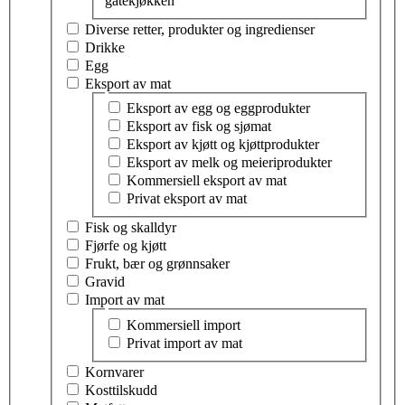
gatekjøkken
Diverse retter, produkter og ingredienser
Drikke
Egg
Eksport av mat
Velg tema innen eksport av mat
Eksport av egg og eggprodukter
Eksport av fisk og sjømat
Eksport av kjøtt og kjøttprodukter
Eksport av melk og meieriprodukter
Kommersiell eksport av mat
Privat eksport av mat
Fisk og skalldyr
Fjørfe og kjøtt
Frukt, bær og grønnsaker
Gravid
Import av mat
Velg tema innen import av mat
Kommersiell import
Privat import av mat
Kornvarer
Kosttilskudd