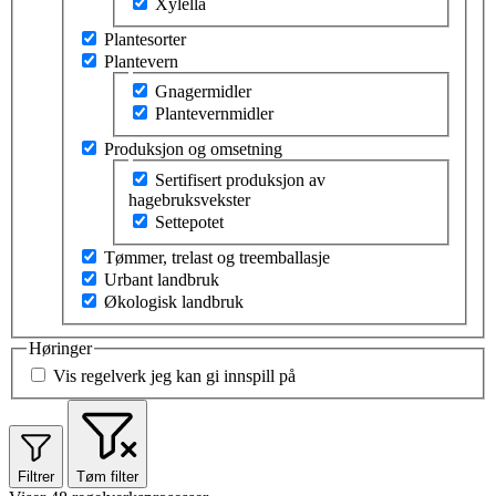
Xylella
Plantesorter
Plantevern
Velg tema innen plantevern
Gnagermidler
Plantevernmidler
Produksjon og omsetning
Velg tema innen produksjon og omsetning
Sertifisert produksjon av
hagebruksvekster
Settepotet
Tømmer, trelast og treemballasje
Urbant landbruk
Økologisk landbruk
Høringer
Vis regelverk jeg kan gi innspill på
Filtrer
Tøm filter