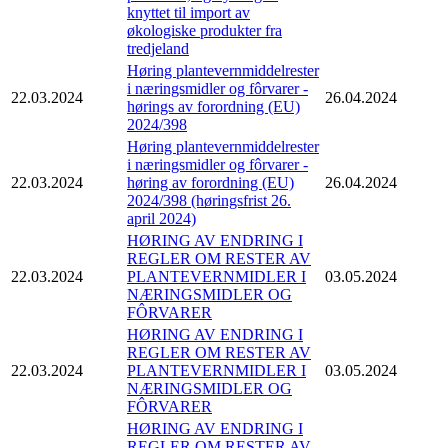
knyttet til import av
økologiske produkter fra
tredjeland
Høring plantevernmiddelrester
i næringsmidler og fôrvarer -
22.03.2024
26.04.2024
hørings av forordning (EU)
2024/398
Høring plantevernmiddelrester
i næringsmidler og fôrvarer -
22.03.2024
høring av forordning (EU)
26.04.2024
2024/398 (høringsfrist 26.
april 2024)
HØRING AV ENDRING I
REGLER OM RESTER AV
22.03.2024
PLANTEVERNMIDLER I
03.05.2024
NÆRINGSMIDLER OG
FÔRVARER
HØRING AV ENDRING I
REGLER OM RESTER AV
22.03.2024
PLANTEVERNMIDLER I
03.05.2024
NÆRINGSMIDLER OG
FÔRVARER
HØRING AV ENDRING I
REGLER OM RESTER AV