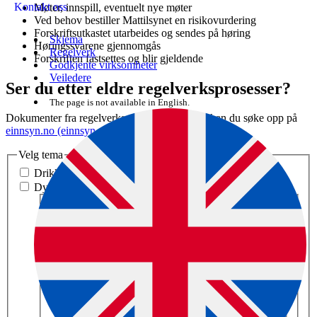
Kontakt oss
Møter, innspill, eventuelt nye møter
Ved behov bestiller Mattilsynet en risikovurdering
Forskriftsutkastet utarbeides og sendes på høring
Skjema
Høringssvarene gjennomgås
Regelverk
Forskriften fastsettes og blir gjeldende
Godkjente virksomheter
Veiledere
Ser du etter eldre regelverksprosesser?
The page is not available in English.
Dokumenter fra regelverksprosesser før 2024 kan du søke opp på
einnsyn.no (einnsyn.no)
.
Velg tema
Drikkevannsforsyning
Dyr
Velg tema innen dyr
Dyr som lider
Dyrehelsepersonell
Dyresykdommer
Velg tema innen dyresykdommer
Afrikansk hestepest
Afrikansk svinepest
Arttritt-encefalitt CAE
Aviær clamydiose
Aviær pasteurellose og hønsekolera