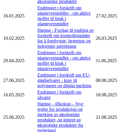
økologiske produkter
Endringer i forskrift om
plantevernmidler - om aktive
16.01.2025
27.02.2025
stoffer til bruk i
plantevernmidler
Høring - Forslag til endring av
forskrift om kontrollområder
10.02.2025
26.03.2025
for å forebygge, begrense og
bekjempe pærebrann
Endringer i forskrift om
plantevernmidler - om aktive
29.04.2025
11.06.2025
stoffer til bruk i
plantevernmidler
Endringer i forskrift om EU-
27.06.2025
gjødselvarer - krav til
08.08.2025
polymerer og digital merking
Endringer i forskrift om
16.05.2025
18.08.2025
såvarer
Høring – Økologi – Nye
regler for produksjon og
merking av økologiske
25.06.2025
21.08.2025
produkter, og import av
økologiske produkter fra
tredjeland