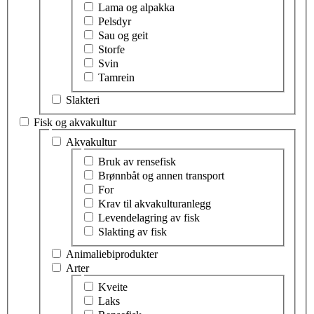
Lama og alpakka
Pelsdyr
Sau og geit
Storfe
Svin
Tamrein
Slakteri
Fisk og akvakultur
Velg tema innen fisk og akvakultur
Akvakultur
Velg tema innen akvakultur
Bruk av rensefisk
Brønnbåt og annen transport
For
Krav til akvakulturanlegg
Levendelagring av fisk
Slakting av fisk
Animaliebiprodukter
Arter
Velg tema innen arter
Kveite
Laks