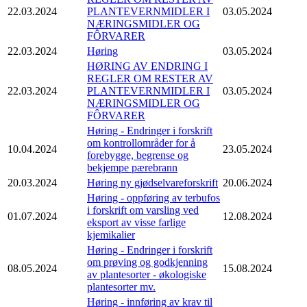
22.03.2024
PLANTEVERNMIDLER I
03.05.2024
NÆRINGSMIDLER OG
FÔRVARER
22.03.2024
Høring
03.05.2024
HØRING AV ENDRING I
REGLER OM RESTER AV
22.03.2024
PLANTEVERNMIDLER I
03.05.2024
NÆRINGSMIDLER OG
FÔRVARER
Høring - Endringer i forskrift
om kontrollområder for å
10.04.2024
23.05.2024
forebygge, begrense og
bekjempe pærebrann
20.03.2024
Høring ny gjødselvareforskrift
20.06.2024
Høring - oppføring av terbufos
i forskrift om varsling ved
01.07.2024
12.08.2024
eksport av visse farlige
kjemikalier
Høring - Endringer i forskrift
om prøving og godkjenning
08.05.2024
15.08.2024
av plantesorter - økologiske
plantesorter mv.
Høring - innføring av krav til