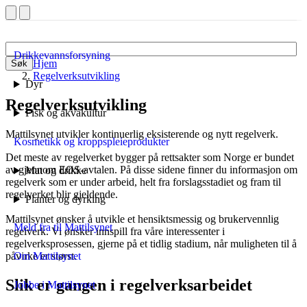
Drikkevannsforsyning
Hjem
Søk
Regelverksutvikling
Dyr
Regelverksutvikling
Fisk og akvakultur
Mattilsynet utvikler kontinuerlig eksisterende og nytt regelverk.
Kosmetikk og kroppspleieprodukter
Det meste av regelverket bygger på rettsakter som Norge er bundet
av gjennom EØS-avtalen. På disse sidene finner du informasjon om
Mat og drikke
regelverk som er under arbeid, helt fra forslagsstadiet og fram til
regelverket blir gjeldende.
Planter og dyrking
Mattilsynet ønsker å utvikle et hensiktsmessig og brukervennlig
Meld fra til Mattilsynet
regelverk. Vi ønsker innspill fra våre interessenter i
regelverksprosessen, gjerne på et tidlig stadium, når muligheten til å
påvirke er størst.
Om Mattilsynet
Slik er gangen i regelverksarbeidet
Jobbe i Mattilsynet