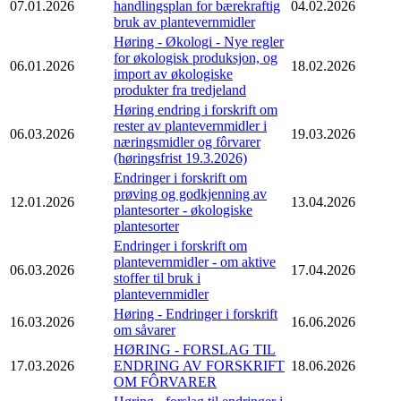
07.01.2026
handlingsplan for bærekraftig
04.02.2026
bruk av plantevernmidler
Høring - Økologi - Nye regler
for økologisk produksjon, og
06.01.2026
18.02.2026
import av økologiske
produkter fra tredjeland
Høring endring i forskrift om
rester av plantevernmidler i
06.03.2026
19.03.2026
næringsmidler og fôrvarer
(høringsfrist 19.3.2026)
Endringer i forskrift om
prøving og godkjenning av
12.01.2026
13.04.2026
plantesorter - økologiske
plantesorter
Endringer i forskrift om
plantevernmidler - om aktive
06.03.2026
17.04.2026
stoffer til bruk i
plantevernmidler
Høring - Endringer i forskrift
16.03.2026
16.06.2026
om såvarer
HØRING - FORSLAG TIL
17.03.2026
ENDRING AV FORSKRIFT
18.06.2026
OM FÔRVARER