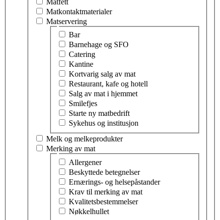
Matfett
Matkontaktmaterialer
Matservering
Velg tema innen matservering
Bar
Barnehage og SFO
Catering
Kantine
Kortvarig salg av mat
Restaurant, kafe og hotell
Salg av mat i hjemmet
Smilefjes
Starte ny matbedrift
Sykehus og institusjon
Melk og melkeprodukter
Merking av mat
Velg tema innen merking av mat
Allergener
Beskyttede betegnelser
Ernærings- og helsepåstander
Krav til merking av mat
Kvalitetsbestemmelser
Nøkkelhullet