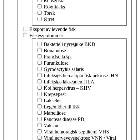
Rensefisk
Rognkjeks
Torsk
Ørret
Eksport av levende fisk
Fiskesykdommer
Velg tema innen fiskesykdommer
Bakteriell nyresjuke BKD
Bonamiose
Francisella sp.
Furunkulose
Gyrodactylus salaris
Infeksiøs hematopoetisk nekrose IHN
Infeksiøs lakseanemi ILA
Koi herpesvirus – KHV
Krepsepest
Lakselus
Legemidler til fisk
Marteiliose
Pancreas disease PD
Vaksiner
Viral hemoragisk septikemi VHS
Viral nervevevsnekrose VNN / Viral