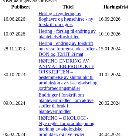
Viser 48 regelverksprosesser
Publisert
Tittel
Høringsfrist
Høring - regulering av
16.06.2026
floghavre og hønsehirse - ny
16.09.2026
forskrift om ugras
Høring - forslag til endring av
10.07.2026
10.10.2026
plantehelseforskriften
Høring - endring av forskrift
28.11.2023
om visse forurensende stoffer -
15.01.2024
DON og T2/HT-2i mat
HØRING ENDRING AV
ANIMALIEBIPRODUKTF
ORSKRIFTEN –
30.10.2023
01.02.2024
bestemmelse av sluttpunkt til
produksjon av visse gjødsel og
jordforbedringsmidler
Endringer i forskrift om
plantevernmidler - om aktive
09.01.2024
20.02.2024
stoffer til bruk i
plantevernmidler
HØRING – ØKOLOGI -
Nye regler for produksjon og
merking av økologiske
06.02.2024
produkter, og nye regler
04.04.2024