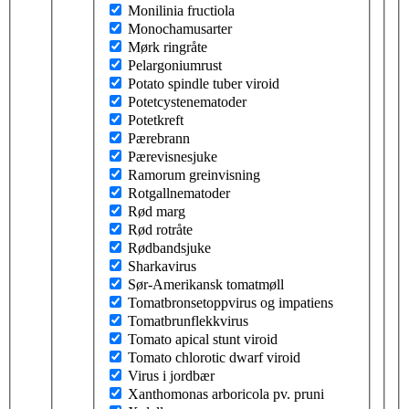
Monilinia fructiola
Monochamusarter
Mørk ringråte
Pelargoniumrust
Potato spindle tuber viroid
Potetcystenematoder
Potetkreft
Pærebrann
Pærevisnesjuke
Ramorum greinvisning
Rotgallnematoder
Rød marg
Rød rotråte
Rødbandsjuke
Sharkavirus
Sør-Amerikansk tomatmøll
Tomatbronsetoppvirus og impatiens
Tomatbrunflekkvirus
Tomato apical stunt viroid
Tomato chlorotic dwarf viroid
Virus i jordbær
Xanthomonas arboricola pv. pruni