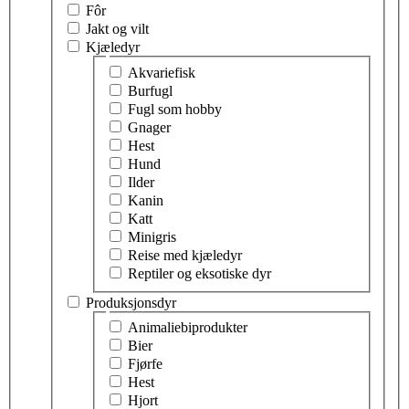
Fôr
Jakt og vilt
Kjæledyr
Velg tema innen kjæledyr
Akvariefisk
Burfugl
Fugl som hobby
Gnager
Hest
Hund
Ilder
Kanin
Katt
Minigris
Reise med kjæledyr
Reptiler og eksotiske dyr
Produksjonsdyr
Velg tema innen produksjonsdyr
Animaliebiprodukter
Bier
Fjørfe
Hest
Hjort