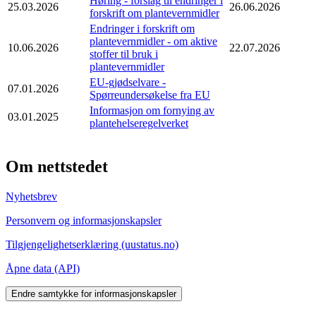
Høring - forslag til endringer i
25.03.2026
26.06.2026
forskrift om plantevernmidler
Endringer i forskrift om
plantevernmidler - om aktive
10.06.2026
22.07.2026
stoffer til bruk i
plantevernmidler
EU-gjødselvare -
07.01.2026
Spørreundersøkelse fra EU
Informasjon om fornying av
03.01.2025
plantehelseregelverket
Om nettstedet
Nyhetsbrev
Personvern og informasjonskapsler
Tilgjengelighetserklæring (uustatus.no)
Åpne data (API)
Endre samtykke for informasjonskapsler