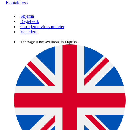
Kontakt oss
Skjema
Regelverk
Godkjente virksomheter
Veiledere
The page is not available in English.