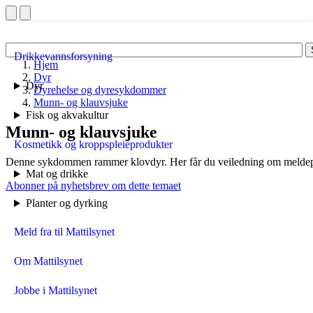
Drikkevannsforsyning
Hjem
Dyr
Dyr
Dyrehelse og dyresykdommer
Munn- og klauvsjuke
Fisk og akvakultur
Munn- og klauvsjuke
Kosmetikk og kroppspleieprodukter
Denne sykdommen rammer klovdyr. Her får du veiledning om meldepl
Mat og drikke
Abonner på nyhetsbrev om dette temaet
Planter og dyrking
Meld fra til Mattilsynet
Om Mattilsynet
Jobbe i Mattilsynet