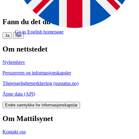
Fann du det du leita etter?
Go to English homepage
Ja
Nei
Om nettstedet
Nyhetsbrev
Personvern og informasjonskapsler
Tilgjengelighetserklæring (uustatus.no)
Åpne data (API)
Endre samtykke for informasjonskapslar
Om Mattilsynet
Kontakt oss