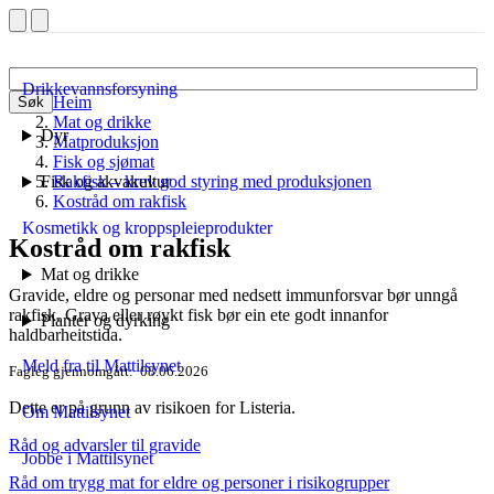
Drikkevannsforsyning
Heim
Søk
Mat og drikke
Dyr
Matproduksjon
Fisk og sjømat
Fisk og akvakultur
Rakfisk – krev god styring med produksjonen
Kostråd om rakfisk
Kosmetikk og kroppspleieprodukter
Kostråd om rakfisk
Mat og drikke
Gravide, eldre og personar med nedsett immunforsvar bør unngå
rakfisk. Grava eller røykt fisk bør ein ete godt innanfor
Planter og dyrking
haldbarheitstida.
Meld fra til Mattilsynet
Fagleg gjennomgått
08.06.2026
Dette er på grunn av risikoen for Listeria.
Om Mattilsynet
Råd og advarsler til gravide
Jobbe i Mattilsynet
Råd om trygg mat for eldre og personer i risikogrupper