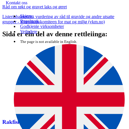
Kontakt oss
Råd om røkt og gravet laks og ørret
Skjema
Listeriabakterier - vurdering av råd til gravide og andre utsatte
Regelverk
grupper - Vitenskapskomiteen for mat og miljø (vkm.no)
Godkjente virksomheter
Veiledere
Sida er ein del av denne rettleiinga:
The page is not available in English.
Rakfisk – krev god styring med produksjonen