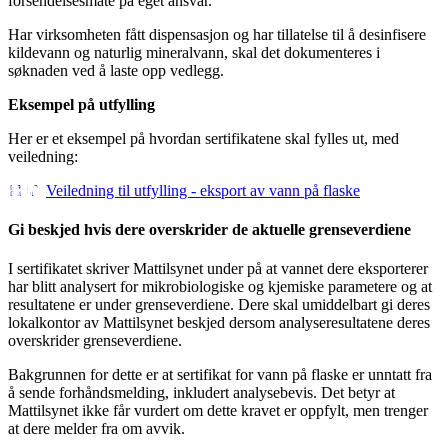
forsendelsesmåte på eget ansvar.
Har virksomheten fått dispensasjon og har tillatelse til å desinfisere
kildevann og naturlig mineralvann, skal det dokumenteres i
søknaden ved å laste opp vedlegg.
Eksempel på utfylling
Her er et eksempel på hvordan sertifikatene skal fylles ut, med
veiledning:
Veiledning til utfylling - eksport av vann på flaske
Gi beskjed hvis dere overskrider de aktuelle grenseverdiene
I sertifikatet skriver Mattilsynet under på at vannet dere eksporterer
har blitt analysert for mikrobiologiske og kjemiske parametere og at
resultatene er under grenseverdiene. Dere skal umiddelbart gi deres
lokalkontor av Mattilsynet beskjed dersom analyseresultatene deres
overskrider grenseverdiene.
Bakgrunnen for dette er at sertifikat for vann på flaske er unntatt fra
å sende forhåndsmelding, inkludert analysebevis. Det betyr at
Mattilsynet ikke får vurdert om dette kravet er oppfylt, men trenger
at dere melder fra om avvik.