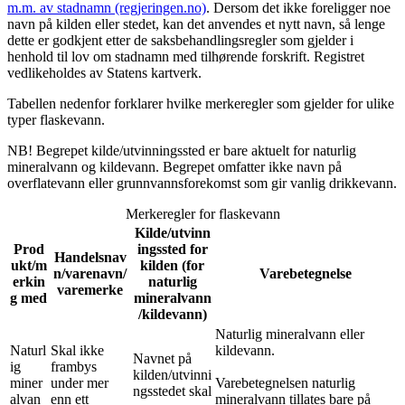
m.m. av stadnamn (regjeringen.no)
. Dersom det ikke foreligger noe
navn på kilden eller stedet, kan det anvendes et nytt navn, så lenge
dette er godkjent etter de saksbehandlingsregler som gjelder i
henhold til lov om stadnamn med tilhørende forskrift. Registret
vedlikeholdes av Statens kartverk.
Tabellen nedenfor forklarer hvilke merkeregler som gjelder for ulike
typer flaskevann.
NB! Begrepet kilde/utvinningssted er bare aktuelt for naturlig
mineralvann og kildevann. Begrepet omfatter ikke navn på
overflatevann eller grunnvannsforekomst som gir vanlig drikkevann.
Merkeregler for flaskevann
Kilde/utvinn
Prod
ingssted for
Handelsnav
ukt/m
kilden (for
n/varenavn/
Varebetegnelse
erkin
naturlig
varemerke
g med
mineralvann
/kildevann)
Naturlig mineralvann eller
Naturl
Skal ikke
kildevann.
Navnet på
ig
frambys
kilden/utvinni
miner
under mer
Varebetegnelsen naturlig
ngsstedet skal
alvan
enn ett
mineralvann tillates bare på