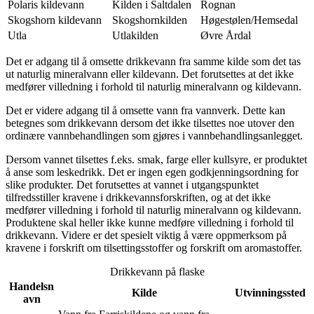
Polaris kildevann
Kilden i Saltdalen
Rognan
Skogshorn kildevann
Skogshornkilden
Høgestølen/Hemsedal
Utla
Utlakilden
Øvre Årdal
Det er adgang til å omsette drikkevann fra samme kilde som det tas
ut naturlig mineralvann eller kildevann. Det forutsettes at det ikke
medfører villedning i forhold til naturlig mineralvann og kildevann.
Det er videre adgang til å omsette vann fra vannverk. Dette kan
betegnes som drikkevann dersom det ikke tilsettes noe utover den
ordinære vannbehandlingen som gjøres i vannbehandlingsanlegget.
Dersom vannet tilsettes f.eks. smak, farge eller kullsyre, er produktet
å anse som leskedrikk. Det er ingen egen godkjenningsordning for
slike produkter. Det forutsettes at vannet i utgangspunktet
tilfredsstiller kravene i drikkevannsforskriften, og at det ikke
medfører villedning i forhold til naturlig mineralvann og kildevann.
Produktene skal heller ikke kunne medføre villedning i forhold til
drikkevann. Videre er det spesielt viktig å være oppmerksom på
kravene i forskrift om tilsettingsstoffer og forskrift om aromastoffer.
Drikkevann på flaske
Handelsn
Kilde
Utvinningssted
avn