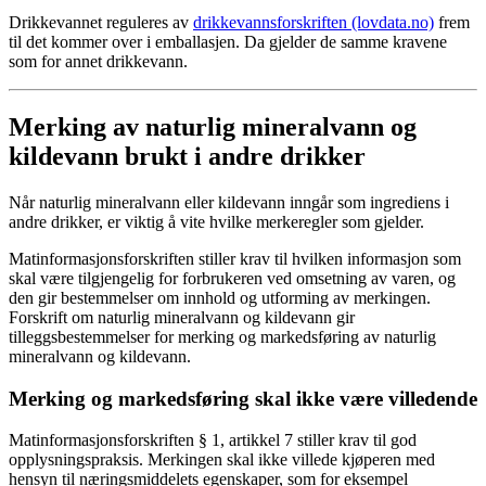
Drikkevannet reguleres av
drikkevannsforskriften (lovdata.no)
frem
til det kommer over i emballasjen. Da gjelder de samme kravene
som for annet drikkevann.
Merking av naturlig mineralvann og
kildevann brukt i andre drikker
Når naturlig mineralvann eller kildevann inngår som ingrediens i
andre drikker, er viktig å vite hvilke merkeregler som gjelder.
Matinformasjonsforskriften stiller krav til hvilken informasjon som
skal være tilgjengelig for forbrukeren ved omsetning av varen, og
den gir bestemmelser om innhold og utforming av merkingen.
Forskrift om naturlig mineralvann og kildevann gir
tilleggsbestemmelser for merking og markedsføring av naturlig
mineralvann og kildevann.
Merking og markedsføring skal ikke være villedende
Matinformasjonsforskriften § 1, artikkel 7 stiller krav til god
opplysningspraksis. Merkingen skal ikke villede kjøperen med
hensyn til næringsmiddelets egenskaper, som for eksempel