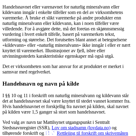
Handelsnavnet eller varenavnet for naturlig mineralvann eller
kildevann inngår i enkelte tilfeller som en del av virksomhetens
varemerke. Å bruke et slikt varemerke på andre produkter enn
naturlig mineralvann eller kildevann, kan i noen tilfeller være
villedende. For å avgjøre dette, må det foretas en skjønnsmessig
vurdering i hvert enkelt tilfelle, basert på varemerkets tekst,
utforming og størrelse. Det forutsettes blant annet at betegnelsene
«kildevann» eller «naturlig mineralvann» ikke inngår i eller er nært
knyttet til varemerket. Illustrasjoner av fjell, isbre eller
utvinningsstedets karakteristiske egenskaper må også utgå.
Det er virksomheten som har ansvar for at produktet er merket i
samsvar med regelverket.
Handelsnavn og navn på kilde
I §§ 10 og 11 i forskrift om naturlig mineralvann og kildevann står
det at handelsnavnet skal være knyttet til stedet vannet kommer fra.
Hvis handelsnavnet er forskjellig fra navnet på kilden, skal navnet
på kilden være 1,5 ganger så stort som handelsnavnet.
Ved valg av navn tar Mattilsynet utgangspunkt i Sentralt
Stedsnavnregister (SSR),
Lov om stadnamn (lovdata.no)
og
tilhørende forskrift og
Rettleiing til forskrift om skrivemåten