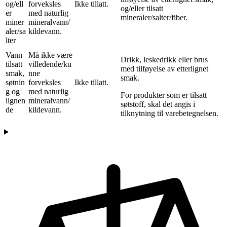
og/ell
forveksles
Ikke tillatt.
og/eller tilsatt
er
med naturlig
mineraler/salter/fiber.
miner
mineralvann/
aler/sa
kildevann.
lter
Vann
Må ikke være
Drikk, leskedrikk eller brus
tilsatt
villedende/ku
med tilføyelse av etterlignet
smak,
nne
smak.
søtnin
forveksles
Ikke tillatt.
g og
med naturlig
For produkter som er tilsatt
lignen
mineralvann/
søtstoff, skal det angis i
de
kildevann.
tilknytning til varebetegnelsen.