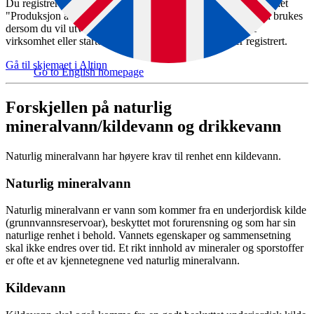
Du registrerer deg eller søker godkjenning ved å bruke skjemaet
"Produksjon av drikkevarer" hos Altinn. Skjemaet skal også brukes
dersom du vil utvide aktiviteten i en allerede eksisterende
virksomhet eller starte med en ny aktivitet som ikke er registrert.
Gå til skjemaet i Altinn
Go to English homepage
Forskjellen på naturlig
mineralvann/kildevann og drikkevann
Naturlig mineralvann har høyere krav til renhet enn kildevann.
Naturlig mineralvann
Naturlig mineralvann er vann som kommer fra en underjordisk kilde
(grunnvannsreservoar), beskyttet mot forurensning og som har sin
naturlige renhet i behold. Vannets egenskaper og sammensetning
skal ikke endres over tid. Et rikt innhold av mineraler og sporstoffer
er ofte et av kjennetegnene ved naturlig mineralvann.
Kildevann