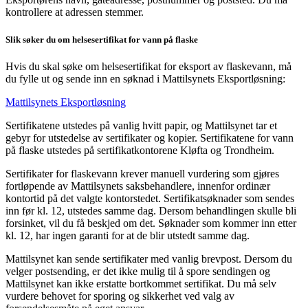
kontrollere at adressen stemmer.
Slik søker du om helsesertifikat for vann på flaske
Hvis du skal søke om helsesertifikat for eksport av flaskevann, må
du fylle ut og sende inn en søknad i Mattilsynets Eksportløsning:
Mattilsynets Eksportløsning
Sertifikatene utstedes på vanlig hvitt papir, og Mattilsynet tar et
gebyr for utstedelse av sertifikater og kopier. Sertifikatene for vann
på flaske utstedes på sertifikatkontorene Kløfta og Trondheim.
Sertifikater for flaskevann krever manuell vurdering som gjøres
fortløpende av Mattilsynets saksbehandlere, innenfor ordinær
kontortid på det valgte kontorstedet. Sertifikatsøknader som sendes
inn før kl. 12, utstedes samme dag. Dersom behandlingen skulle bli
forsinket, vil du få beskjed om det. Søknader som kommer inn etter
kl. 12, har ingen garanti for at de blir utstedt samme dag.
Mattilsynet kan sende sertifikater med vanlig brevpost. Dersom du
velger postsending, er det ikke mulig til å spore sendingen og
Mattilsynet kan ikke erstatte bortkommet sertifikat. Du må selv
vurdere behovet for sporing og sikkerhet ved valg av