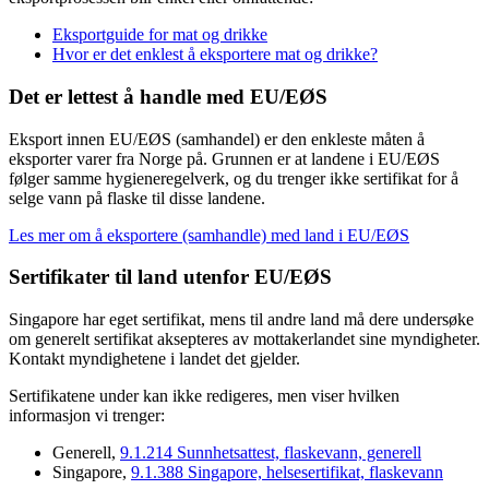
Eksportguide for mat og drikke
Hvor er det enklest å eksportere mat og drikke?
Det er lettest å handle med EU/EØS
Eksport innen EU/EØS (samhandel) er den enkleste måten å
eksporter varer fra Norge på. Grunnen er at landene i EU/EØS
følger samme hygieneregelverk, og du trenger ikke sertifikat for å
selge vann på flaske til disse landene.
Les mer om å eksportere (samhandle) med land i EU/EØS
Sertifikater til land utenfor EU/EØS
Singapore har eget sertifikat, mens til andre land må dere undersøke
om generelt sertifikat aksepteres av mottakerlandet sine myndigheter.
Kontakt myndighetene i landet det gjelder.
Sertifikatene under kan ikke redigeres, men viser hvilken
informasjon vi trenger:
Generell,
9.1.214 Sunnhetsattest, flaskevann, generell
Singapore,
9.1.388 Singapore, helsesertifikat, flaskevann