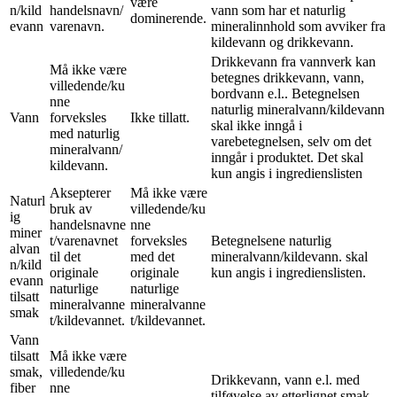
være
n/kild
handelsnavn/
vann som har et naturlig
dominerende.
evann
varenavn.
mineralinnhold som avviker fra
kildevann og drikkevann.
Drikkevann fra vannverk kan
Må ikke være
betegnes drikkevann, vann,
villedende/ku
bordvann e.l.. Betegnelsen
nne
naturlig mineralvann/kildevann
Vann
forveksles
Ikke tillatt.
skal ikke inngå i
med naturlig
varebetegnelsen, selv om det
mineralvann/
inngår i produktet. Det skal
kildevann.
kun angis i ingredienslisten
Aksepterer
Må ikke være
Naturl
bruk av
villedende/ku
ig
handelsnavne
nne
miner
t/varenavnet
forveksles
Betegnelsene naturlig
alvan
til det
med det
mineralvann/kildevann. skal
n/kild
originale
originale
kun angis i ingredienslisten.
evann
naturlige
naturlige
tilsatt
mineralvanne
mineralvanne
smak
t/kildevannet.
t/kildevannet.
Vann
tilsatt
Må ikke være
smak,
villedende/ku
Drikkevann, vann e.l. med
fiber
nne
tilføyelse av etterlignet smak,