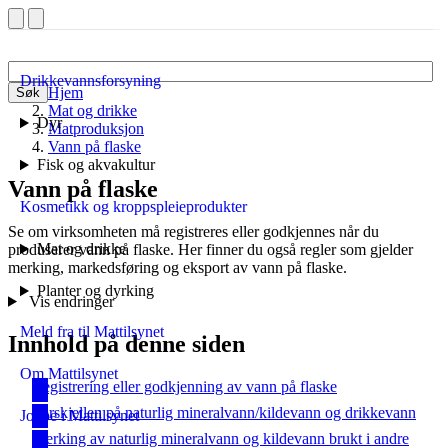
Drikkevannsforsyning
Hjem
Søk
Mat og drikke
Dyr
Matproduksjon
Vann på flaske
Fisk og akvakultur
Vann på flaske
Kosmetikk og kroppspleieprodukter
Se om virksomheten må registreres eller godkjennes når du
Mat og drikke
produserer vann på flaske. Her finner du også regler som gjelder
merking, markedsføring og eksport av vann på flaske.
Planter og dyrking
Vis endringer
Meld fra til Mattilsynet
Innhold på denne siden
Om Mattilsynet
Registrering eller godkjenning av vann på flaske
Forskjellen på naturlig mineralvann/kildevann og drikkevann
Jobbe i Mattilsynet
Merking av naturlig mineralvann og kildevann brukt i andre