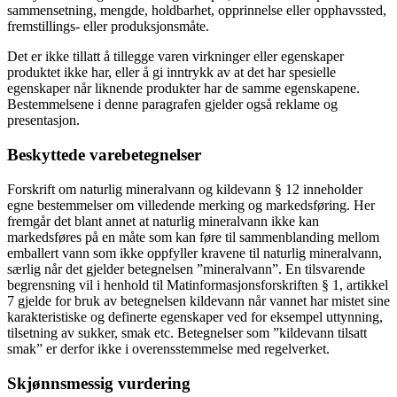
sammensetning, mengde, holdbarhet, opprinnelse eller opphavssted,
fremstillings- eller produksjonsmåte.
Det er ikke tillatt å tillegge varen virkninger eller egenskaper
produktet ikke har, eller å gi inntrykk av at det har spesielle
egenskaper når liknende produkter har de samme egenskapene.
Bestemmelsene i denne paragrafen gjelder også reklame og
presentasjon.
Beskyttede varebetegnelser
Forskrift om naturlig mineralvann og kildevann § 12 inneholder
egne bestemmelser om villedende merking og markedsføring. Her
fremgår det blant annet at naturlig mineralvann ikke kan
markedsføres på en måte som kan føre til sammenblanding mellom
emballert vann som ikke oppfyller kravene til naturlig mineralvann,
særlig når det gjelder betegnelsen ”mineralvann”. En tilsvarende
begrensning vil i henhold til Matinformasjonsforskriften § 1, artikkel
7 gjelde for bruk av betegnelsen kildevann når vannet har mistet sine
karakteristiske og definerte egenskaper ved for eksempel uttynning,
tilsetning av sukker, smak etc. Betegnelser som ”kildevann tilsatt
smak” er derfor ikke i overensstemmelse med regelverket.
Skjønnsmessig vurdering