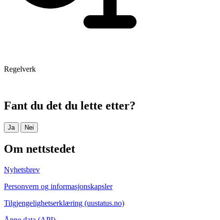
Regelverk
Fant du det du lette etter?
Ja
Nei
Om nettstedet
Nyhetsbrev
Personvern og informasjonskapsler
Tilgjengelighetserklæring (uustatus.no)
Åpne data (API)