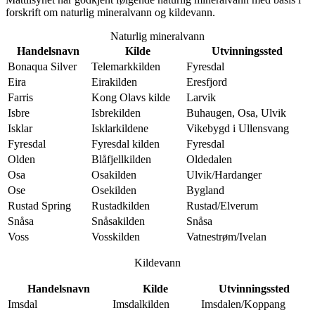
forskrift om naturlig mineralvann og kildevann.
Naturlig mineralvann
Handelsnavn
Kilde
Utvinningssted
Bonaqua Silver
Telemarkkilden
Fyresdal
Eira
Eirakilden
Eresfjord
Farris
Kong Olavs kilde
Larvik
Isbre
Isbrekilden
Buhaugen, Osa, Ulvik
Isklar
Isklarkildene
Vikebygd i Ullensvang
Fyresdal
Fyresdal kilden
Fyresdal
Olden
Blåfjellkilden
Oldedalen
Osa
Osakilden
Ulvik/Hardanger
Ose
Osekilden
Bygland
Rustad Spring
Rustadkilden
Rustad/Elverum
Snåsa
Snåsakilden
Snåsa
Voss
Vosskilden
Vatnestrøm/Ivelan
Kildevann
Handelsnavn
Kilde
Utvinningssted
Imsdal
Imsdalkilden
Imsdalen/Koppang