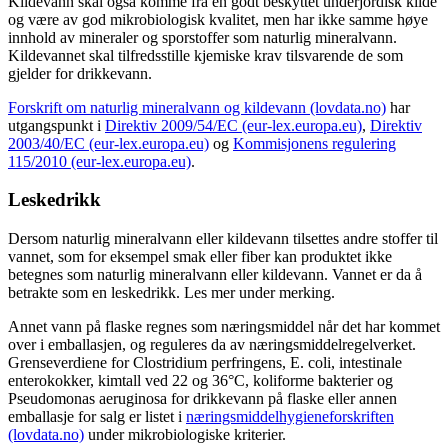
Kildevann skal også komme fra en godt beskyttet underjordisk kilde
og være av god mikrobiologisk kvalitet, men har ikke samme høye
innhold av mineraler og sporstoffer som naturlig mineralvann.
Kildevannet skal tilfredsstille kjemiske krav tilsvarende de som
gjelder for drikkevann.
Forskrift om naturlig mineralvann og kildevann (lovdata.no)
har
utgangspunkt i
Direktiv 2009/54/EC (eur-lex.europa.eu)
,
Direktiv
2003/40/EC (eur-lex.europa.eu)
og
Kommisjonens regulering
115/2010 (eur-lex.europa.eu)
.
Leskedrikk
Dersom naturlig mineralvann eller kildevann tilsettes andre stoffer til
vannet, som for eksempel smak eller fiber kan produktet ikke
betegnes som naturlig mineralvann eller kildevann. Vannet er da å
betrakte som en leskedrikk. Les mer under merking.
Annet vann på flaske regnes som næringsmiddel når det har kommet
over i emballasjen, og reguleres da av næringsmiddelregelverket.
Grenseverdiene for Clostridium perfringens, E. coli, intestinale
enterokokker, kimtall ved 22 og 36°C, koliforme bakterier og
Pseudomonas aeruginosa for drikkevann på flaske eller annen
emballasje for salg er listet i
næringsmiddelhygieneforskriften
(lovdata.no)
under mikrobiologiske kriterier.