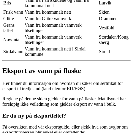
Vann fra Farriskildene og vann fra
Bris
Larvik
kommunalt nett
Frisk vann
Vann fra kommunalt nett
Skien
Glitre
Vann fra Glitre vannverk.
Drammen
Grans
Vann fra kommunalt vannverk +
Vestfold
taffel
tilsettinger
Vann fra kommunalt vannverk +
Stordalen/Kong
Nawinta
tilsettinger
sberg
Vann fra kommunalt nett i Sirdal
Sirdalvann
Sirdal
kommune
Eksport av vann på flaske
Her finner du informasjon om hvordan du søker om sertifikat for
eksport til tredjeland (land utenfor EU/EØS).
Reglene på denne siden gjelder for vann på flaske. Mattilsynet har
foreløpig ikke veiledning som gjelder eksport av vann i bulk.
Er du ny på eksportfeltet?
Få oversikten med vår eksportguide, eller sjekk hva som avgjør om
eksportprosessen blir enkel eller omfattende: