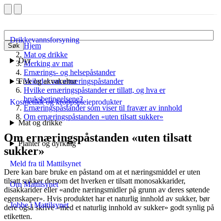
Drikkevannsforsyning
Hjem
Søk
Mat og drikke
Dyr
Merking av mat
Ernærings- og helsepåstander
Fisk og akvakultur
Veileder om ernæringspåstander
Hvilke ernæringspåstander er tillatt, og hva er
bruksbetingelsene?
Kosmetikk og kroppspleieprodukter
Ernæringspåstander som viser til fravær av innhold
Om ernæringspåstanden «uten tilsatt sukker»
Mat og drikke
Om ernæringspåstanden «uten tilsatt
Planter og dyrking
sukker»
Meld fra til Mattilsynet
Dere kan bare bruke en påstand om at et næringsmiddel er uten
tilsatt sukker dersom det hverken er tilsatt monosakkarider,
Om Mattilsynet
disakkarider eller «andre næringsmidler på grunn av deres søtende
egenskaper». Hvis produktet har et naturlig innhold av sukker, bør
Jobbe i Mattilsynet
dere også skrive «med et naturlig innhold av sukker» godt synlig på
etiketten.