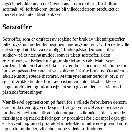
også inneholder ananas. Dersom ananasen er tilsatt for å tilføre
søtsmak, vil forbrukeren kunne bli villedet dersom produktet er
merket med «uten tilsatt sukker».
Søtstoffer
Søtstoffer, som er omfattet av reglene for bruk av tilsetningsstoffer,
faller også inn under definisjonen «næringsmidler». Ut fra dette ville
det strengt tatt ikke være mulig å bruke påstanden «uten tilsatt
sukker» på et næringsmiddel som er tilsatt søtstoffer, siden
søtstoffene jo tilsettes for å gi produktet søt smak. Mattilsynet
vurderer imidlertid at det ikke har vært hensikten med vilkårene for
bruk av påstanden «uten tilsatt sukker» å forby bruk av påstanden på
såkalt kunstig søtede matvarer. Mattilsynet anser derfor at bruk av
søtstoffer ikke hindrer bruk av påstanden «uten tilsatt sukker» så
lenge produktet, og informasjonen som gis om det, er i tråd med
påstandsforordningen.
Vær likevel oppmerksom på faren for å villede forbrukeren dersom
dere bruker energigivende søtstoffer (polyoler). Hvis dere merker
produktet med «uten tilsatt sukker» på en slik måte at den samlede
merkingen og markedsføringen av produktet for eksempel også gir
en forventning om at produktet inneholder mindre energi enn andre
lignende produkter, vil dette kunne villede forbrukeren.