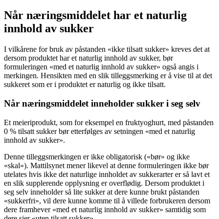
Når næringsmiddelet har et naturlig
innhold av sukker
I vilkårene for bruk av påstanden «ikke tilsatt sukker» kreves det at
dersom produktet har et naturlig innhold av sukker, bør
formuleringen «med et naturlig innhold av sukker» også angis i
merkingen. Hensikten med en slik tilleggsmerking er å vise til at det
sukkeret som er i produktet er naturlig og ikke tilsatt.
Når næringsmiddelet inneholder sukker i seg selv
Et meieriprodukt, som for eksempel en fruktyoghurt, med påstanden
0 % tilsatt sukker bør etterfølges av setningen «med et naturlig
innhold av sukker».
Denne tilleggsmerkingen er ikke obligatorisk («bør» og ikke
«skal»). Mattilsynet mener likevel at denne formuleringen ikke bør
utelates hvis ikke det naturlige innholdet av sukkerarter er så lavt et
en slik supplerende opplysning er overflødig. Dersom produktet i
seg selv inneholder så lite sukker at dere kunne brukt påstanden
«sukkerfri», vil dere kunne komme til å villede forbrukeren dersom
dere framhever «med et naturlig innhold av sukker» samtidig som
dere sier «uten tilsatt sukker».