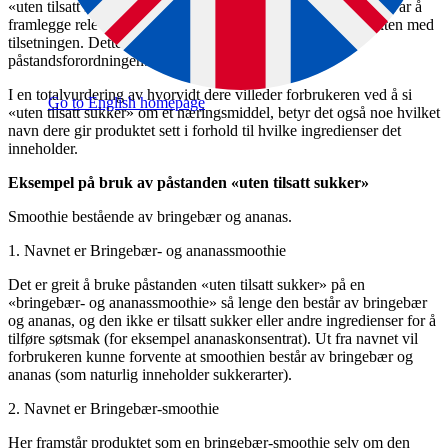
«uten tilsatt sukker» for denne ingrediensen. Det er deres ansvar å
framlegge relevant dokumentasjon og data som viser hensikten med
tilsetningen. Dette framgår av artikkel 6, nr. 3 i
påstandsforordningen.
I en totalvurdering av hvorvidt dere villeder forbrukeren ved å si
Go to English homepage
«uten tilsatt sukker» om et næringsmiddel, betyr det også noe hvilket
navn dere gir produktet sett i forhold til hvilke ingredienser det
inneholder.
Eksempel på bruk av påstanden «uten tilsatt sukker»
Smoothie bestående av bringebær og ananas.
1. Navnet er Bringebær- og ananassmoothie
Det er greit å bruke påstanden «uten tilsatt sukker» på en
«bringebær- og ananassmoothie» så lenge den består av bringebær
og ananas, og den ikke er tilsatt sukker eller andre ingredienser for å
tilføre søtsmak (for eksempel ananaskonsentrat). Ut fra navnet vil
forbrukeren kunne forvente at smoothien består av bringebær og
ananas (som naturlig inneholder sukkerarter).
2. Navnet er Bringebær-smoothie
Her framstår produktet som en bringebær-smoothie selv om den