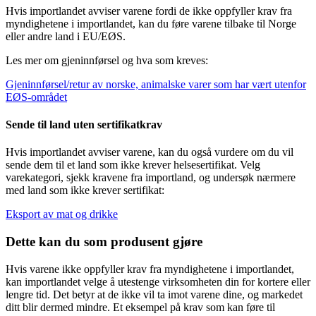
Hvis importlandet avviser varene fordi de ikke oppfyller krav fra
myndighetene i importlandet, kan du føre varene tilbake til Norge
eller andre land i EU/EØS.
Les mer om gjeninnførsel og hva som kreves:
Gjeninnførsel/retur av norske, animalske varer som har vært utenfor
EØS-området
Sende til land uten sertifikatkrav
Hvis importlandet avviser varene, kan du også vurdere om du vil
sende dem til et land som ikke krever helsesertifikat. Velg
varekategori, sjekk kravene fra importland, og undersøk nærmere
med land som ikke krever sertifikat:
Eksport av mat og drikke
Dette kan du som produsent gjøre
Hvis varene ikke oppfyller krav fra myndighetene i importlandet,
kan importlandet velge å utestenge virksomheten din for kortere eller
lengre tid. Det betyr at de ikke vil ta imot varene dine, og markedet
ditt blir dermed mindre. Et eksempel på krav som kan føre til