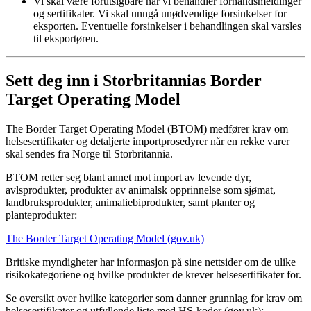
Vi skal være forutsigbare når vi behandler forhåndsmeldinger
og sertifikater. Vi skal unngå unødvendige forsinkelser for
eksporten. Eventuelle forsinkelser i behandlingen skal varsles
til eksportøren.
Sett deg inn i Storbritannias Border
Target Operating Model
The Border Target Operating Model (BTOM) medfører krav om
helsesertifikater og detaljerte importprosedyrer når en rekke varer
skal sendes fra Norge til Storbritannia.
BTOM retter seg blant annet mot import av levende dyr,
avlsprodukter, produkter av animalsk opprinnelse som sjømat,
landbruksprodukter, animaliebiprodukter, samt planter og
planteprodukter:
The Border Target Operating Model (gov.uk)
Britiske myndigheter har informasjon på sine nettsider om de ulike
risikokategoriene og hvilke produkter de krever helsesertifikater for.
Se oversikt over hvilke kategorier som danner grunnlag for krav om
helsesertifikater og utfyllende liste med HS-koder (gov.uk):