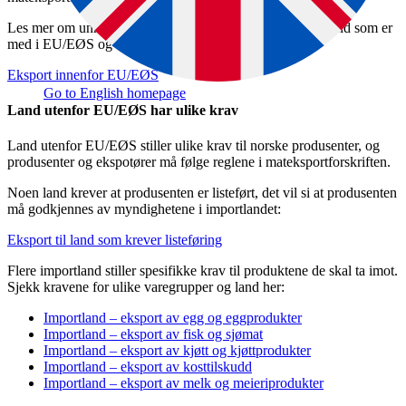
Les mer om unntak fra reglene, og finn lenker til hvilke land som er
med i EU/EØS og informasjon om tollregler:
Eksport innenfor EU/EØS
Go to English homepage
Land utenfor EU/EØS har ulike krav
Land utenfor EU/EØS stiller ulike krav til norske produsenter, og
produsenter og ekspotører må følge reglene i mateksportforskriften.
Noen land krever at produsenten er listeført, det vil si at produsenten
må godkjennes av myndighetene i importlandet:
Eksport til land som krever listeføring
Flere importland stiller spesifikke krav til produktene de skal ta imot.
Sjekk kravene for ulike varegrupper og land her:
Importland – eksport av egg og eggprodukter
Importland – eksport av fisk og sjømat
Importland – eksport av kjøtt og kjøttprodukter
Importland – eksport av kosttilskudd
Importland – eksport av melk og meieriprodukter