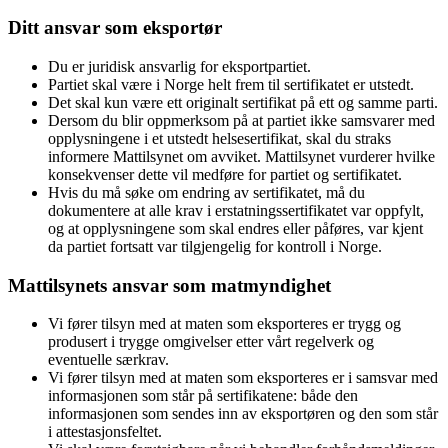
Ditt ansvar som eksportør
Du er juridisk ansvarlig for eksportpartiet.
Partiet skal være i Norge helt frem til sertifikatet er utstedt.
Det skal kun være ett originalt sertifikat på ett og samme parti.
Dersom du blir oppmerksom på at partiet ikke samsvarer med
opplysningene i et utstedt helsesertifikat, skal du straks
informere Mattilsynet om avviket. Mattilsynet vurderer hvilke
konsekvenser dette vil medføre for partiet og sertifikatet.
Hvis du må søke om endring av sertifikatet, må du
dokumentere at alle krav i erstatningssertifikatet var oppfylt,
og at opplysningene som skal endres eller påføres, var kjent
da partiet fortsatt var tilgjengelig for kontroll i Norge.
Mattilsynets ansvar som matmyndighet
Vi fører tilsyn med at maten som eksporteres er trygg og
produsert i trygge omgivelser etter vårt regelverk og
eventuelle særkrav.
Vi fører tilsyn med at maten som eksporteres er i samsvar med
informasjonen som står på sertifikatene: både den
informasjonen som sendes inn av eksportøren og den som står
i attestasjonsfeltet.