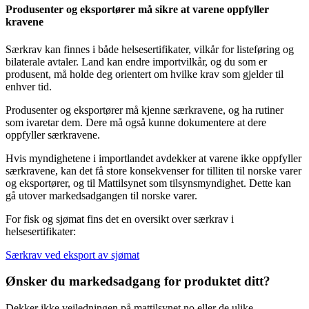
Produsenter og eksportører må sikre at varene oppfyller
kravene
Særkrav kan finnes i både helsesertifikater, vilkår for listeføring og
bilaterale avtaler. Land kan endre importvilkår, og du som er
produsent, må holde deg orientert om hvilke krav som gjelder til
enhver tid.
Produsenter og eksportører må kjenne særkravene, og ha rutiner
som ivaretar dem. Dere må også kunne dokumentere at dere
oppfyller særkravene.
Hvis myndighetene i importlandet avdekker at varene ikke oppfyller
særkravene, kan det få store konsekvenser for tilliten til norske varer
og eksportører, og til Mattilsynet som tilsynsmyndighet. Dette kan
gå utover markedsadgangen til norske varer.
For fisk og sjømat fins det en oversikt over særkrav i
helsesertifikater:
Særkrav ved eksport av sjømat
Ønsker du markedsadgang for produktet ditt?
Dekker ikke veiledningen på mattilsynet.no eller de ulike