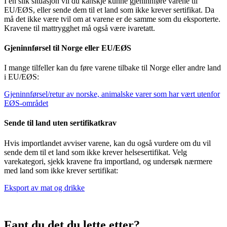
I en slik situasjon vil du kanskje kunne gjeninnføre varene til
EU/EØS, eller sende dem til et land som ikke krever sertifikat. Da
må det ikke være tvil om at varene er de samme som du eksporterte.
Kravene til mattrygghet må også være ivaretatt.
Gjeninnførsel til Norge eller EU/EØS
I mange tilfeller kan du føre varene tilbake til Norge eller andre land
i EU/EØS:
Gjeninnførsel/retur av norske, animalske varer som har vært utenfor
EØS-området
Sende til land uten sertifikatkrav
Hvis importlandet avviser varene, kan du også vurdere om du vil
sende dem til et land som ikke krever helsesertifikat. Velg
varekategori, sjekk kravene fra importland, og undersøk nærmere
med land som ikke krever sertifikat:
Eksport av mat og drikke
Fant du det du lette etter?