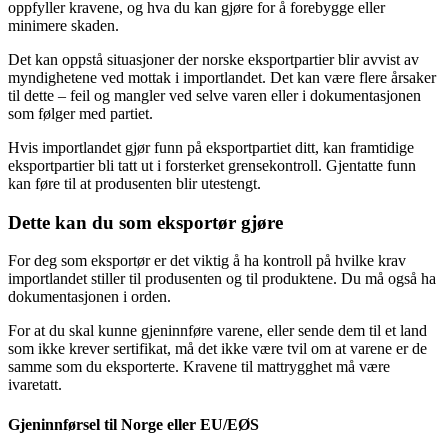
oppfyller kravene, og hva du kan gjøre for å forebygge eller
minimere skaden.
Det kan oppstå situasjoner der norske eksportpartier blir avvist av
myndighetene ved mottak i importlandet. Det kan være flere årsaker
til dette – feil og mangler ved selve varen eller i dokumentasjonen
som følger med partiet.
Hvis importlandet gjør funn på eksportpartiet ditt, kan framtidige
eksportpartier bli tatt ut i forsterket grensekontroll. Gjentatte funn
kan føre til at produsenten blir utestengt.
Dette kan du som eksportør gjøre
For deg som eksportør er det viktig å ha kontroll på hvilke krav
importlandet stiller til produsenten og til produktene. Du må også ha
dokumentasjonen i orden.
For at du skal kunne gjeninnføre varene, eller sende dem til et land
som ikke krever sertifikat, må det ikke være tvil om at varene er de
samme som du eksporterte. Kravene til mattrygghet må være
ivaretatt.
Gjeninnførsel til Norge eller EU/EØS