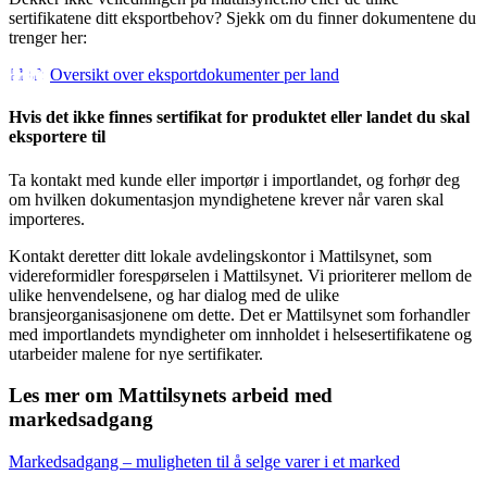
sertifikatene ditt eksportbehov? Sjekk om du finner dokumentene du
trenger her:
Oversikt over eksportdokumenter per land
Hvis det ikke finnes sertifikat for produktet eller landet du skal
eksportere til
Ta kontakt med kunde eller importør i importlandet, og forhør deg
om hvilken dokumentasjon myndighetene krever når varen skal
importeres.
Kontakt deretter ditt lokale avdelingskontor i Mattilsynet, som
videreformidler forespørselen i Mattilsynet. Vi prioriterer mellom de
ulike henvendelsene, og har dialog med de ulike
bransjeorganisasjonene om dette. Det er Mattilsynet som forhandler
med importlandets myndigheter om innholdet i helsesertifikatene og
utarbeider malene for nye sertifikater.
Les mer om Mattilsynets arbeid med
markedsadgang
Markedsadgang – muligheten til å selge varer i et marked