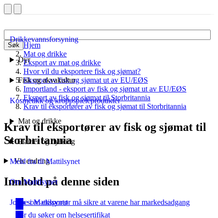
Drikkevannsforsyning
Hjem
Søk
Mat og drikke
Dyr
Eksport av mat og drikke
Hvor vil du eksportere fisk og sjømat?
Fisk og akvakultur
Eksport av fisk og sjømat ut av EU/EØS
Importland - eksport av fisk og sjømat ut av EU/EØS
Eksport av fisk og sjømat til Storbritannia
Kosmetikk og kroppspleieprodukter
Krav til eksportører av fisk og sjømat til Storbritannia
Mat og drikke
Krav til eksportører av fisk og sjømat til
Storbritannia
Planter og dyrking
Vis endring
Meld fra til Mattilsynet
Innhold på denne siden
Om Mattilsynet
Du som eksportør må sikre at varene har markedsadgang
Jobbe i Mattilsynet
Før du søker om helsesertifikat