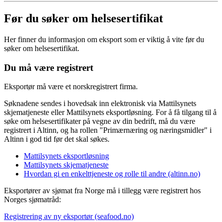
Før du søker om helsesertifikat
Her finner du informasjon om eksport som er viktig å vite før du
søker om helsesertifikat.
Du må være registrert
Eksportør må være et norskregistrert firma.
Søknadene sendes i hovedsak inn elektronisk via Mattilsynets
skjematjeneste eller Mattilsynets eksportløsning. For å få tilgang til å
søke om helsesertifikater på vegne av din bedrift, må du være
registrert i Altinn, og ha rollen "Primærnæring og næringsmidler" i
Altinn i god tid før det skal søkes.
Mattilsynets eksportløsning
Mattilsynets skjematjeneste
Hvordan gi en enkelttjeneste og rolle til andre (altinn.no)
Eksportører av sjømat fra Norge må i tillegg være registrert hos
Norges sjømatråd:
Registrering av ny eksportør (seafood.no)