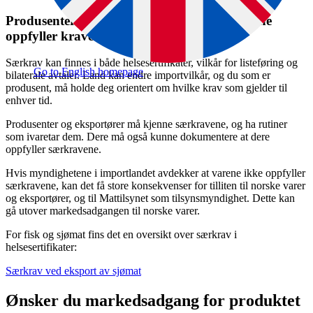
Produsenter og eksportører må sikre at varene
oppfyller kravene
Særkrav kan finnes i både helsesertifikater, vilkår for listeføring og
Go to English homepage
bilaterale avtaler. Land kan endre importvilkår, og du som er
produsent, må holde deg orientert om hvilke krav som gjelder til
enhver tid.
Produsenter og eksportører må kjenne særkravene, og ha rutiner
som ivaretar dem. Dere må også kunne dokumentere at dere
oppfyller særkravene.
Hvis myndighetene i importlandet avdekker at varene ikke oppfyller
særkravene, kan det få store konsekvenser for tilliten til norske varer
og eksportører, og til Mattilsynet som tilsynsmyndighet. Dette kan
gå utover markedsadgangen til norske varer.
For fisk og sjømat fins det en oversikt over særkrav i
helsesertifikater:
Særkrav ved eksport av sjømat
Ønsker du markedsadgang for produktet