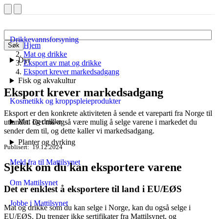
Drikkevannsforsyning
Hjem
Søk
Mat og drikke
Dyr
Eksport av mat og drikke
Eksport krever markedsadgang
Fisk og akvakultur
Eksport krever markedsadgang
Kosmetikk og kroppspleieprodukter
Eksport er den konkrete aktiviteten å sende et vareparti fra Norge til
Mat og drikke
utlandet. Det må også være mulig å selge varene i markedet du
sender dem til, og dette kaller vi markedsadgang.
Planter og dyrking
Publisert
19.12.2024
Meld fra til Mattilsynet
Sjekk om du kan eksportere varene
Om Mattilsynet
Det er enklest å eksportere til land i EU/EØS
Jobbe i Mattilsynet
Mat og drikke som du kan selge i Norge, kan du også selge i
EU/EØS. Du trenger ikke sertifikater fra Mattilsynet, og