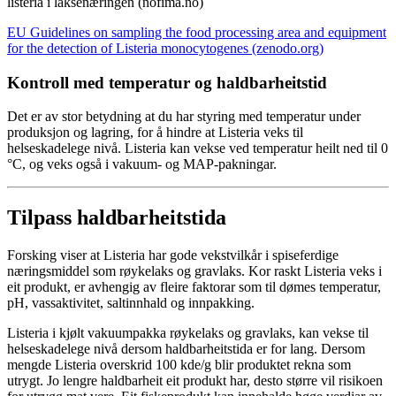
listeria i laksenæringen (nofima.no)
EU Guidelines on sampling the food processing area and equipment
for the detection of Listeria monocytogenes (zenodo.org)
Kontroll med temperatur og haldbarheitstid
Det er av stor betydning at du har styring med temperatur under
produksjon og lagring, for å hindre at Listeria veks til
helseskadelege nivå. Listeria kan vekse ved temperatur heilt ned til 0
°C, og veks også i vakuum- og MAP-pakningar.
Tilpass haldbarheitstida
Forsking viser at Listeria har gode vekstvilkår i spiseferdige
næringsmiddel som røykelaks og gravlaks. Kor raskt Listeria veks i
eit produkt, er avhengig av fleire faktorar som til dømes temperatur,
pH, vassaktivitet, saltinnhald og innpakking.
Listeria i kjølt vakuumpakka røykelaks og gravlaks, kan vekse til
helseskadelege nivå dersom haldbarheitstida er for lang. Dersom
mengde Listeria overskrid 100 kde/g blir produktet rekna som
utrygt. Jo lengre haldbarheit eit produkt har, desto større vil risikoen