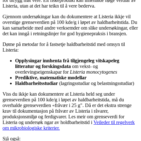
for utrygg mat vere. Eit fiskeprodukt kan innehalde høge verdiar av
Listeria, utan at det har teikn til å vere bederva.
Gjennom undersøkingar kan du dokumentere at Listeria ikkje vil
overstige grenseverdien på 100 kde/g i løpet av haldbarheitstida. Du
kan samarbeide med andre verksemder om slike undersøkingar, eller
det kan inngå i retningslinjer for god hygienepraksis i bransjen.
Døme på metodar for å fastsetje haldbarheitstid med omsyn til
Listeria:
Opplysingar innhenta frå tilgjengeleg vitskapeleg
litteratur og forskingsdata
om vekst- og
overlevingseigenskapar for
Listeria monocytogenes
Prediktive, matematiske modellar
Haldbarheitsstudiar
(lagringsstudiar og belastningsstudiar)
Viss du ikkje kan dokumentere at Listeria held seg under
grenseverdien på 100 kde/g i løpet av haldbarheitstida, må du
overhalde grenseverdien «fråvær i 25 g". Då er det ekstra strenge
krav til dokumentasjon på fråvær av Listeria i råvarer,
produksjonsmiljø og ferdigvarer. Les meir om grenseverdi for
Listeria og undersøk ngar av holdbarheitstid i
Veileder til regelverk
om mikrobiologiske kriterier.
Sjå også: