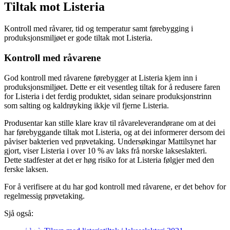
Tiltak mot Listeria
Kontroll med råvarer, tid og temperatur samt førebygging i
produksjonsmiljøet er gode tiltak mot Listeria.
Kontroll med råvarene
God kontroll med råvarene førebygger at Listeria kjem inn i
produksjonsmiljøet. Dette er eit vesentleg tiltak for å redusere faren
for Listeria i det ferdig produktet, sidan seinare produksjonstrinn
som salting og kaldrøyking ikkje vil fjerne Listeria.
Produsentar kan stille klare krav til råvareleverandørane om at dei
har førebyggande tiltak mot Listeria, og at dei informerer dersom dei
påviser bakterien ved prøvetaking. Undersøkingar Mattilsynet har
gjort, viser Listeria i over 10 % av laks frå norske lakseslakteri.
Dette stadfester at det er høg risiko for at Listeria følgjer med den
ferske laksen.
For å verifisere at du har god kontroll med råvarene, er det behov for
regelmessig prøvetaking.
Sjå også: