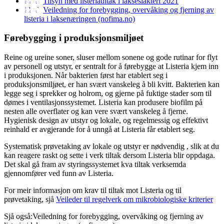
Tilsyn med listeriatiltak i lakseslakteri 2021
Veiledning for forebygging, overvåking og fjerning av
listeria i laksenæringen (nofima.no)
Førebygging i produksjonsmiljøet
Reine og ureine soner, sluser mellom sonene og gode rutinar for flyt
av personell og utstyr, er sentralt for å førebygge at Listeria kjem inn
i produksjonen. Når bakterien først har etablert seg i
produksjonsmiljøet, er han svært vanskeleg å bli kvitt. Bakterien kan
legge seg i sprekker og holrom, og gjerne på fuktige stader som til
dømes i ventilasjonssystemet. Listeria kan produsere biofilm på
nesten alle overflater og kan vere svært vanskeleg å fjerne.
Hygienisk design av utstyr og lokale, og regelmessig og effektivt
reinhald er avgjerande for å unngå at Listeria får etablert seg.
Systematisk prøvetaking av lokale og utstyr er nødvendig , slik at du
kan reagere raskt og sette i verk tiltak dersom Listeria blir oppdaga.
Det skal gå fram av styringssystemet kva tiltak verksemda
gjennomfører ved funn av Listeria.
For meir informasjon om krav til tiltak mot Listeria og til
prøvetaking, sjå
Veileder til regelverk om mikrobiologiske kriterier
Sjå også:Veiledning for forebygging, overvåking og fjerning av