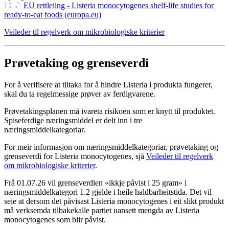
EU rettleiing - Listeria monocytogenes shelf-life studies for
ready-to-eat foods (europa.eu)
Veileder til regelverk om mikrobiologiske kriterier
Prøvetaking og grenseverdi
For å verifisere at tiltaka for å hindre Listeria i produkta fungerer,
skal du ta regelmessige prøver av ferdigvarene.
Prøvetakingsplanen må ivareta risikoen som er knytt til produktet.
Spiseferdige næringsmiddel er delt inn i tre
næringsmiddelkategoriar.
For meir informasjon om næringsmiddelkategoriar, prøvetaking og
grenseverdi for Listeria monocytogenes, sjå
Veileder til regelverk
om mikrobiologiske kriterier
.
Frå 01.07.26 vil grenseverdien «ikkje påvist i 25 gram» i
næringsmiddelkategori 1.2 gjelde i heile haldbarheitstida. Det vil
seie at dersom det påvisast Listeria monocytogenes i eit slikt produkt
må verksemda tilbakekalle partiet uansett mengda av Listeria
monocytogenes som blir påvist.