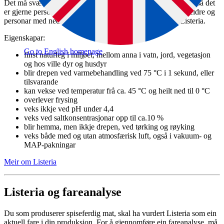
Det må svært mange bakteriar til for å gjere friske folk sjuke, så det
er gjerne personar i risikogrupper – som til dømes gravide, eldre og
personar med nedsett immunforsvar – som blir sjuke av Listeria.
Eigenskapar:
Go to English homepage
finst naturleg i miljøet, mellom anna i vatn, jord, vegetasjon
og hos ville dyr og husdyr
blir drepen ved varmebehandling ved 75 °C i 1 sekund, eller
tilsvarande
kan vekse ved temperatur frå ca. 45 °C og heilt ned til 0 °C
overlever frysing
veks ikkje ved pH under 4,4
veks ved saltkonsentrasjonar opp til ca.10 %
blir hemma, men ikkje drepen, ved tørking og røyking
veks både med og utan atmosfærisk luft, også i vakuum- og
MAP-pakningar
Meir om Listeria
Listeria og fareanalyse
Du som produserer spiseferdig mat, skal ha vurdert Listeria som ein
aktuell fare i din produksjon. For å gjennomføre ein fareanalyse, må