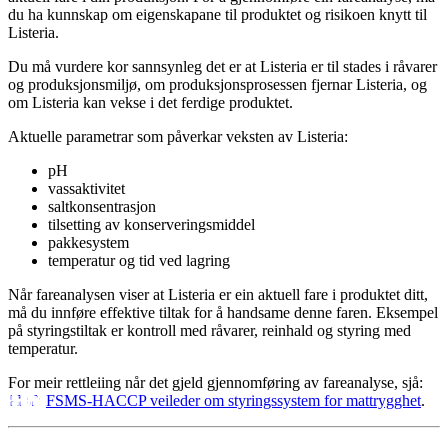
du ha kunnskap om eigenskapane til produktet og risikoen knytt til
Listeria.
Du må vurdere kor sannsynleg det er at Listeria er til stades i råvarer
og produksjonsmiljø, om produksjonsprosessen fjernar Listeria, og
om Listeria kan vekse i det ferdige produktet.
Aktuelle parametrar som påverkar veksten av Listeria:
pH
vassaktivitet
saltkonsentrasjon
tilsetting av konserveringsmiddel
pakkesystem
temperatur og tid ved lagring
Når fareanalysen viser at Listeria er ein aktuell fare i produktet ditt,
må du innføre effektive tiltak for å handsame denne faren. Eksempel
på styringstiltak er kontroll med råvarer, reinhald og styring med
temperatur.
For meir rettleiing når det gjeld gjennomføring av fareanalyse, sjå:
FSMS-HACCP veileder om styringssystem for mattrygghet
.