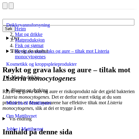
Drikkevannsforsyning
Heim
Søk
Mat og drikke
Dyr
Matproduksjon
Fisk og sjømat
Fisk og akvakultur
Røykt og grava laks og aure – tiltak mot Listeria
monocytogenes
Kosmetikk og kroppspleieprodukter
Røykt og grava laks og aure – tiltak mot
Listeria monocytogenes
Mat og drikke
Planter og dyrking
Røykt og grava laks og aure er risikoprodukt når det gjeld bakterien
Listeria monocytogenes
. Det er derfor svært viktig at du som
produsent av desse matvarene har effektive tiltak mot
Listeria
Meld fra til Mattilsynet
monocytogenes
, slik at dei er trygge å ete.
Om Mattilsynet
Vis endring
Jobbe i Mattilsynet
Innhald på denne sida