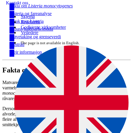
Kontakt oss
Fakta om
Listeria monocytogenes
Listeria og fareanalyse
Skjema
Tiltak mot Listeria
Regelverk
Godkjente virksomheter
Tilpass haldbarheitstida
Veiledere
Prøvetaking og grenseverdi
The page is not available in English.
Kostråd
Meir informasjon
Fakta om
Listeria monocytogenes
Matvarer med lang haldbarheitstid og som blir eten utan
varmebehandling, er risikoprodukt når det gjeld
Listeria
monocytogenes
(Listeria)
.
Listeria finst i nokon tilfelle både i
råvarer, produksjonsmiljø og ferdigprodukt.
Dersom bakterien får utvikle seg i produkta, kan dette føre til
alvorleg helserisiko for utsette grupper. Dei siste åra har det vore
fleire alvorlege sjukdomsutbrot av listeriose med røykelaks som
smittekjelde. Rakfisk har også vore årsak til utbrot av listeriose.