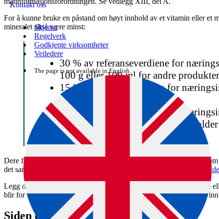
matinformasjonsforordningen. Se vedlegg XIII, del A.
Kontakt oss
For å kunne bruke en påstand om høyt innhold av et vitamin eller et mi
mineralet altså være minst:
Skjema
Regelverk
Godkjente virksomheter
Veiledere
30 % av referanseverdiene for næringsin
The page is not available in English.
100 g eller 100 ml for andre produkte
15 % av referanseverdien for næringsin
ml for drikker
30 % av referanseverdien for næringsinn
porsjon dersom pakningen inneholder 
Dere finner selve verdiene for de ulike vitaminene og mineralene som 
det samme vedlegget. Se også avsnittet om
ernæringspåstanden «kilde 
Legg også merke til at dere alltid må navngi hvert av de vitaminene el
blir for lite spesifikt å skrive for eksempel «vitaminrik» eller «høyt i
Siden er en del av denne veiledningen: