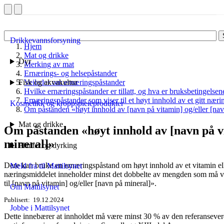
Drikkevannsforsyning
Hjem
Mat og drikke
Dyr
Merking av mat
Ernærings- og helsepåstander
Fisk og akvakultur
Veileder om ernæringspåstander
Hvilke ernæringspåstander er tillatt, og hva er bruksbetingelsen
Ernæringspåstander som viser til et høyt innhold av et gitt næri
Kosmetikk og kroppspleieprodukter
Om påstanden «høyt innhold av [navn på vitamin] og/eller [nav
Mat og drikke
Om påstanden «høyt innhold av [navn på vi
mineral]»
Planter og dyrking
Dere kan bruke en ernæringspåstand om høyt innhold av et vitamin ell
Meld fra til Mattilsynet
næringsmiddelet inneholder minst det dobbelte av mengden som må væ
til [navn på vitamin] og/eller [navn på mineral]».
Om Mattilsynet
Publisert
19.12.2024
Jobbe i Mattilsynet
Dette innebærer at innholdet må være minst 30 % av den referanseverdie