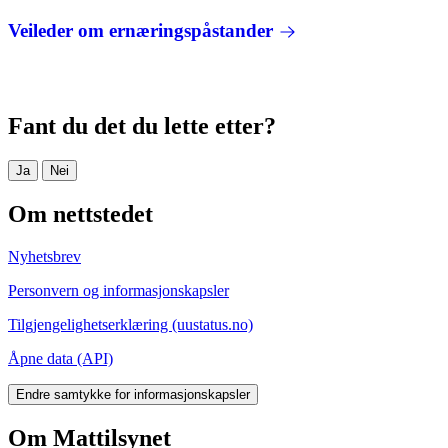
Veileder om ernæringspåstander
Fant du det du lette etter?
Ja
Nei
Om nettstedet
Nyhetsbrev
Personvern og informasjonskapsler
Tilgjengelighetserklæring (uustatus.no)
Åpne data (API)
Endre samtykke for informasjonskapsler
Om Mattilsynet