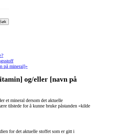
Søk
e?
ngsstoff
n på mineral]»
tamin] og/eller [navn på
er et mineral dersom det aktuelle
re tilstede for å kunne bruke påstanden «kilde
n for det aktuelle stoffet som er gitt i