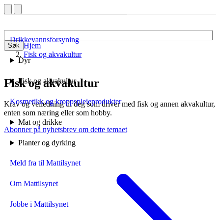
Drikkevannsforsyning
Hjem
Søk
Fisk og akvakultur
Dyr
Fisk og akvakultur
Fisk og akvakultur
Kosmetikk og kroppspleieprodukter
Krav og veiledning til deg som driver med fisk og annen akvakultur,
enten som næring eller som hobby.
Mat og drikke
Abonner på nyhetsbrev om dette temaet
Planter og dyrking
Meld fra til Mattilsynet
Om Mattilsynet
Jobbe i Mattilsynet