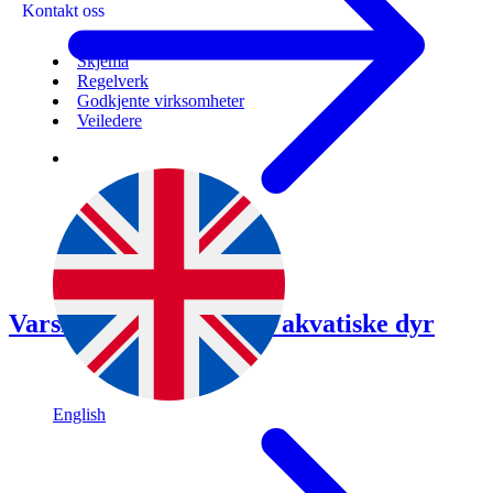
Kontakt oss
Skjema
Regelverk
Godkjente virksomheter
Veiledere
Varsle om fisk og andre akvatiske dyr
English