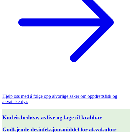
Hjelp oss med å følge opp alvorlige saker om oppdrettsfisk og
akvatiske dyr.
Korleis bedøve, avlive og lage til krabbar
Velg oppgave
Godkjende desinfeksjonsmiddel for akvakultur