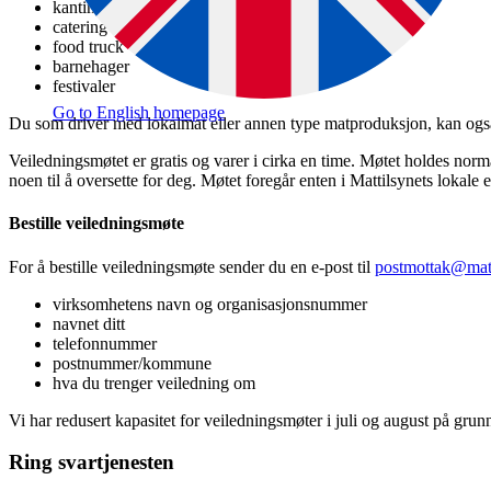
kantiner
catering
food truck
barnehager
festivaler
Go to English homepage
Du som driver med lokalmat eller annen type matproduksjon, kan også
Veiledningsmøtet er gratis og varer i cirka en time. Møtet holdes norm
noen til å oversette for deg. Møtet foregår enten i Mattilsynets lokale 
Bestille veiledningsmøte
For å bestille veiledningsmøte sender du en e-post til
postmottak@matt
virksomhetens navn og organisasjonsnummer
navnet ditt
telefonnummer
postnummer/kommune
hva du trenger veiledning om
Vi har redusert kapasitet for veiledningsmøter i juli og august på grun
Ring svartjenesten