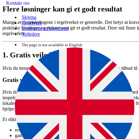
Kontakt oss
Flere løsninger kan gi et godt resultat
Skjema
Mange av formuleringene i regelverket er generelle. Det betyr at krav
Regelverk
praktiske løsninger og rutiner som gir et godt resultat. Dere må finne
Godkjente virksomheter
regelverket.
Veiledere
The page is not available in English.
1.
Gratis veiledning
Hvis du trenger hjelp i oppstartfasen eller senere, har vi flere tilbud til
Gratis veiledningsmøte
Hvis du trenger mer veiledning kan du avtale et veiledningsmøte med 
inspektør fra Mattilsynet. Inspektøren veileder om kravene i regelverke
lokaler, mathåndtering og internkontroll. Vi hjelper deg også å finne fr
hjelpe deg videre.
Et slikt møte kan passe for blant annet
restaurant
gatekjøkken