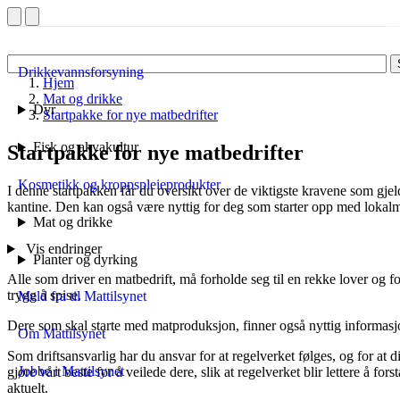
Drikkevannsforsyning
Hjem
Mat og drikke
Dyr
Startpakke for nye matbedrifter
Fisk og akvakultur
Startpakke for nye matbedrifter
Kosmetikk og kroppspleieprodukter
I denne startpakken får du oversikt over de viktigste kravene som gjelde
kantine. Den kan også være nyttig for deg som starter opp med lokal
Mat og drikke
Vis endringer
Planter og dyrking
Alle som driver en matbedrift, må forholde seg til en rekke lover og fo
trygg å spise.
Meld fra til Mattilsynet
Dere som skal starte med matproduksjon, finner også nyttig informas
Om Mattilsynet
Som driftsansvarlig har du ansvar for at regelverket følges, og for at d
Jobbe i Mattilsynet
gjøre vårt beste for å veilede dere, slik at regelverket blir lettere å f
aktuelt.