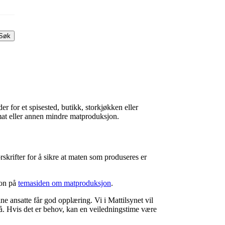
Søk
r for et spisested, butikk, storkjøkken eller
mat eller annen mindre matproduksjon.
rskrifter for å sikre at maten som produseres er
jon på
temasiden om matproduksjon
.
ine ansatte får god opplæring. Vi i Mattilsynet vil
orstå. Hvis det er behov, kan en veiledningstime være