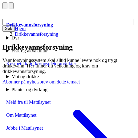
Drikkevannsforsyning
Hjem
Søk
Drikkevannsforsyning
Dyr
Drikkevannsforsyning
Fisk og akvakultur
Vannforsyningssystem skal alltid kunne levere nok og trygt
Kosmetikk og kroppspleieprodukter
drikkevann. Her finner du veiledning og krav om
drikkevannsforsyning.
Mat og drikke
Abonner på nyhetsbrev om dette temaet
Planter og dyrking
Meld fra til Mattilsynet
Om Mattilsynet
Jobbe i Mattilsynet