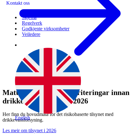
Kontakt oss
Skjema
Regelverk
Godkjente virksomheter
Veiledere
Mattilsynets hovudprioriteringar innan
drikkevassforsyning i 2026
Her finn du hovudmåla for det risikobaserte tilsynet med
English
drikkevassforsyning.
Les meir om tilsynet i 2026